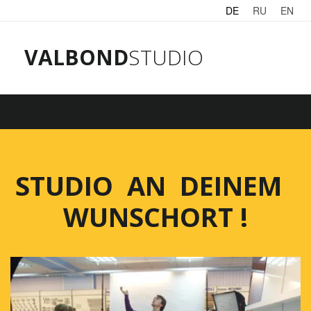
DE
RU
EN
VALBOND
STUDIO
STUDIO  AN  DEINEM  
WUNSCHORT !